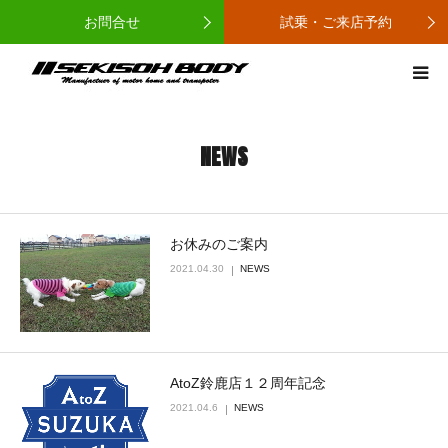
お問合せ
試乗・ご来店予約
ホーム
セキソーボディとは
NEWS
カーラインナップ
お休みのご案内
取扱店
2021.04.30
NEWS
ニュース
コンタクト
AtoZ鈴鹿店１２周年記念
2021.04.6
NEWS